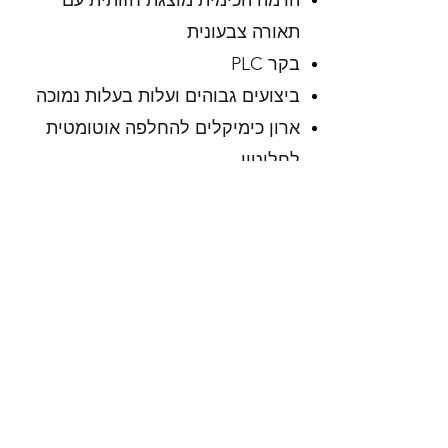
הרמה הכימית מוצגת חזותית עם
תאורה צבעונית
בקר PLC
ביצועים גבוהים ועלות בעלות נמוכה
ארון כימיקלים להחלפה אוטומטית
לחלוטין
מיתוג אוטומטי כימי ללא הפרעה
לתהליך
ספק כוח: זמין בתקן ארה"ב, האיחוד
האירופי ואסיה
עיצוב מותאם אישית זמין
אחריות מורחבת לשנה זמינה