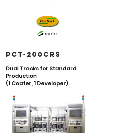
言語
革新。技術。満足。
PCT-200CRS
Dual Tracks for Standard
Production
(1 Coater, 1 Developer)