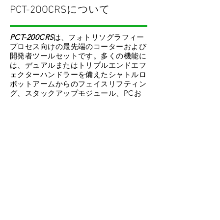
PCT-2OOCRSについて
PCT-200CRS
は、フォトリソグラフィー
プロセス向けの最先端のコーターおよび
開発者ツールセットです。多くの機能に
は、デュアルまたはトリプルエンドエフ
ェクターハンドラーを備えたシャトルロ
ボットアームからのフェイスリフティン
グ、スタックアップモジュール、PCお
よびPLCコントローラー、およびSEC /
GEM準拠が含まれます。このシステム
は、高信頼性、高スループット、フット
プリントの削減、ユーザーフレンドリー
で柔軟なプロセスフロー、さまざまなイ
ンターフェイスツール、簡単なメンテナ
ンス、化学物質とエネルギーの節約に重
点を置いて設計されています。
当社のツールセットは、所有権、運用、
スペアパーツおよびサービスに対して費
用効果があります。
PCT-200CRSの
他
に、スクラバー、リフトオフ、フィルム
フレームクリーナー、マスククリーナ