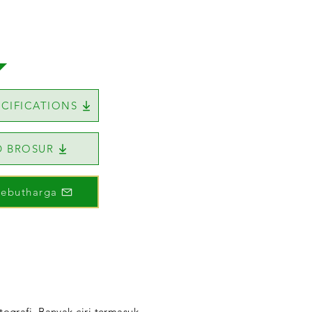
CIFICATIONS
 BROSUR
Sebutharga
ografi. Banyak ciri termasuk