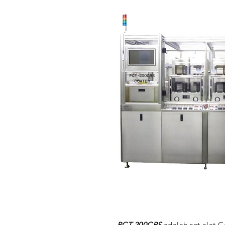
PCT-200CRS
adalah set alat C