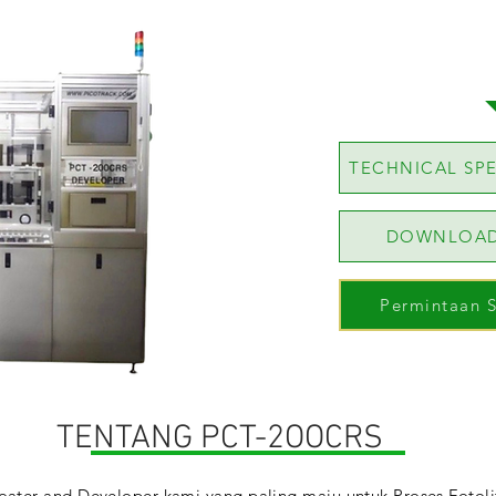
TECHNICAL SPE
DOWNLOAD
Permintaan 
TENTANG PCT-2OOCRS
oater and Developer kami yang paling maju untuk Proses Fotolit