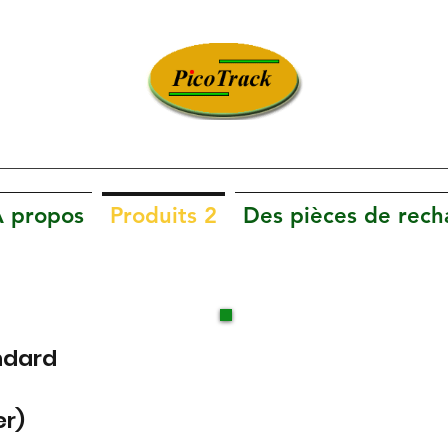
Innovation. La technologie. La satisfaction.
 propos
Produits 2
Des pièces de rec
ndard
er)