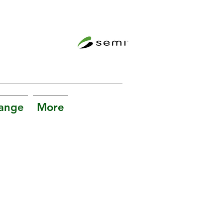
hange
More